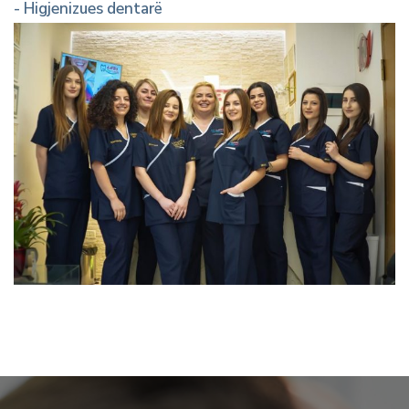
- Higjenizues dentarë