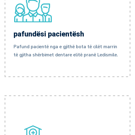
pafundësi pacientësh
Pafund pacientë nga e gjithë bota të cilët marrin
të gjitha shërbimet dentare elitë pranë Ledismile.