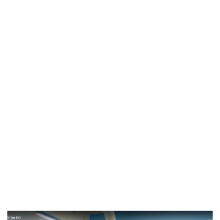
RRETH NESH
Teknologjitë moderne të
kujdesit për shëndetin
tuaj dentar
Klinika Ledismile i vendos gjithmonë pacientët në
qendër të vëmendjes duke u përqëndruar në
përmirësimin e përvojës së tyre