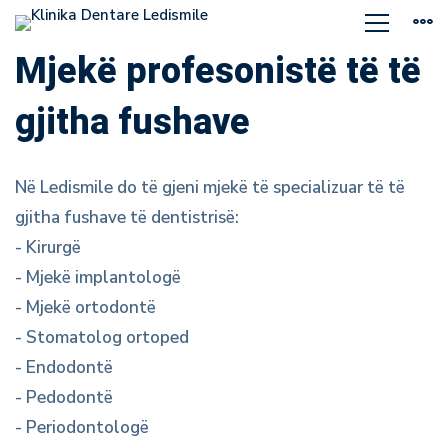
Kush
Mjekë profesonistë të të
jemi
gjitha fushave
ne
Në Ledismile do të gjeni mjekë të specializuar të të
gjitha fushave të dentistrisë:
- Kirurgë
- Mjekë implantologë
- Mjekë ortodontë
- Stomatolog ortoped
- Endodontë
- Pedodontë
- Periodontologë