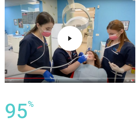
95
%
e pacientëve do të riktheheshin në
Ledismile