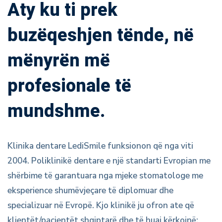
Aty ku ti prek
buzëqeshjen tënde, në
mënyrën më
profesionale të
mundshme.
Klinika dentare LediSmile funksionon që nga viti
2004. Poliklinikë dentare e një standarti Evropian me
shërbime të garantuara nga mjeke stomatologe me
eksperience shumëvjeçare të diplomuar dhe
specializuar në Evropë. Kjo klinikë ju ofron ate që
klientët/pacientët shqiptarë dhe të huaj kërkojnë: