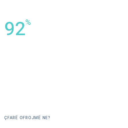
92
%
e pacientëve do të na rekomandonin
te të afërmit dhe miqtë e tyre
ÇFARË OFROJMË NE?