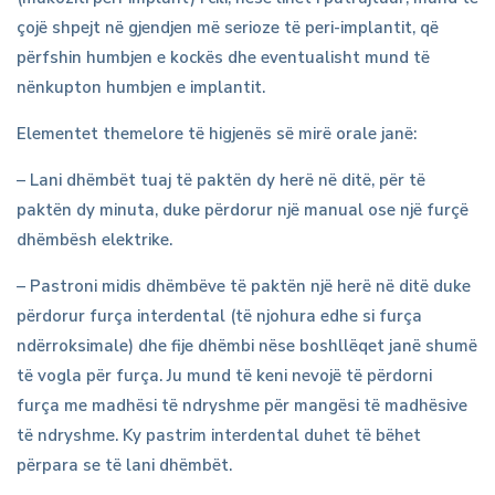
çojë shpejt në gjendjen më serioze të peri-implantit, që
përfshin humbjen e kockës dhe eventualisht mund të
nënkupton humbjen e implantit.
Elementet themelore të higjenës së mirë orale janë:
– Lani dhëmbët tuaj të paktën dy herë në ditë, për të
paktën dy minuta, duke përdorur një manual ose një furçë
dhëmbësh elektrike.
– Pastroni midis dhëmbëve të paktën një herë në ditë duke
përdorur furça interdental (të njohura edhe si furça
ndërroksimale) dhe fije dhëmbi nëse boshllëqet janë shumë
të vogla për furça. Ju mund të keni nevojë të përdorni
furça me madhësi të ndryshme për mangësi të madhësive
të ndryshme. Ky pastrim interdental duhet të bëhet
përpara se të lani dhëmbët.