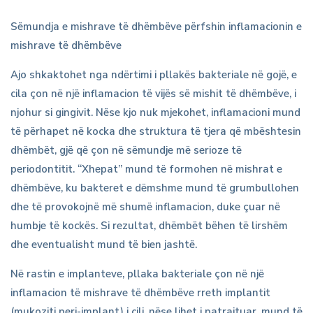
Kurim
Sëmundja e mishrave të dhëmbëve përfshin inflamacionin e
mishrave të dhëmbëve
i
Ajo shkaktohet nga ndërtimi i pllakës bakteriale në gojë, e
xhepave
cila çon në një inflamacion të vijës së mishit të dhëmbëve, i
njohur si gingivit. Nëse kjo nuk mjekohet, inflamacioni mund
paradontale
të përhapet në kocka dhe struktura të tjera që mbështesin
dhëmbët, gjë që çon në sëmundje më serioze të
periodontitit. “Xhepat” mund të formohen në mishrat e
dhëmbëve, ku bakteret e dëmshme mund të grumbullohen
dhe të provokojnë më shumë inflamacion, duke çuar në
humbje të kockës. Si rezultat, dhëmbët bëhen të lirshëm
dhe eventualisht mund të bien jashtë.
Në rastin e implanteve, pllaka bakteriale çon në një
inflamacion të mishrave të dhëmbëve rreth implantit
(mukoziti peri-implant) i cili, nëse lihet i patrajtuar, mund të