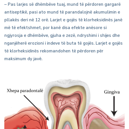
– Pas larjes së dhëmbëve tuaj, mund të përdoren gargarë
antiseptikë, pasi ato mund të parandalojnë akumulimin e
pllakës deri në 12 orë. Larjet e gojës të klorheksidinës janë
më të efektshmet, por kanë disa efekte anësore si
ngjyrosja e dhëmbëve, gjuha e zezë, ndryshimi i shijes dhe
nganjëherë erozioni i indeve të buta të gojës. Larjet e gojës
të klorheksidinës rekomandohen të përdoren për
maksimum dy javë.