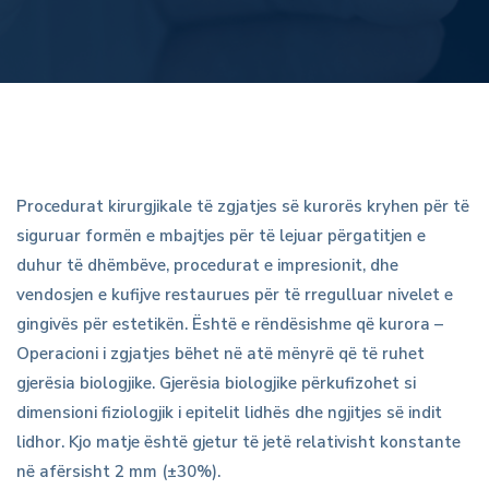
Nderhyrje
Procedurat kirurgjikale të zgjatjes së kurorës kryhen për të
siguruar formën e mbajtjes për të lejuar përgatitjen e
kirurgjikale
duhur të dhëmbëve, procedurat e impresionit, dhe
vendosjen e kufijve restaurues për të rregulluar nivelet e
periodontale
gingivës për estetikën. Është e rëndësishme që kurora –
Operacioni i zgjatjes bëhet në atë mënyrë që të ruhet
–
gjerësia biologjike. Gjerësia biologjike përkufizohet si
ripozicionimi
dimensioni fiziologjik i epitelit lidhës dhe ngjitjes së indit
lidhor. Kjo matje është gjetur të jetë relativisht konstante
i
në afërsisht 2 mm (±30%).